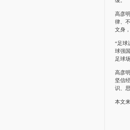
缓。
高彦
律、
文身
“足
球强
足球
高彦
坚信
识、
本文