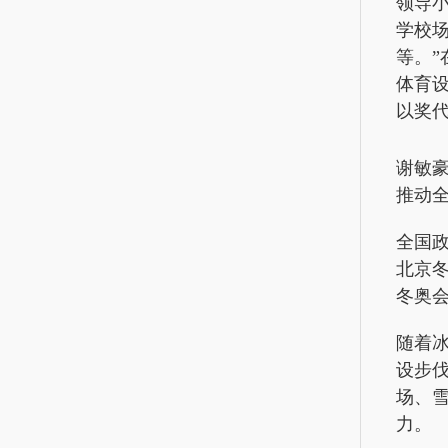
领导
学校
等。
体育
以奖
谢敏
推动
全国
北京
冬奥
随着
设步
场、
力。