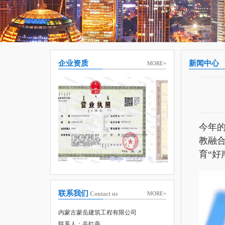
企业资质
新闻中心
MORE+
今年
教融
育“好
联系我们
Contact us
MORE+
内蒙古蒙岳建筑工程有限公司
联系人：岳红燕