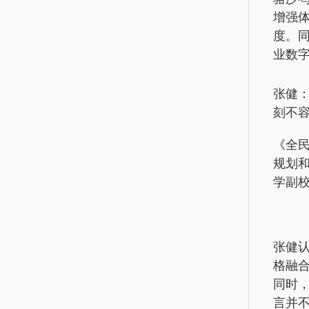
增强
度。同
业数
张健
刻不
《全民
规划
学副
张健
格融
同时
言并