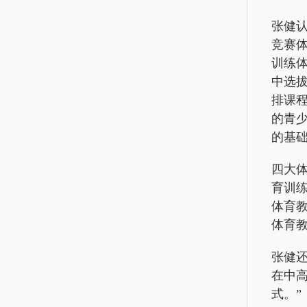
张健
竞赛
训练
中选
排课
的青
的基
四大
育训
体育
体育
张健
在中
式。”