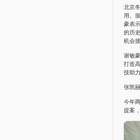
北京冬
用。据
豪表
的历
机会
谢敏豪
打造
技助
张凯
今年
提案