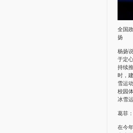
全国
扬
杨扬
于定
持续
时，
雪运
校园
冰雪
葛菲
在今