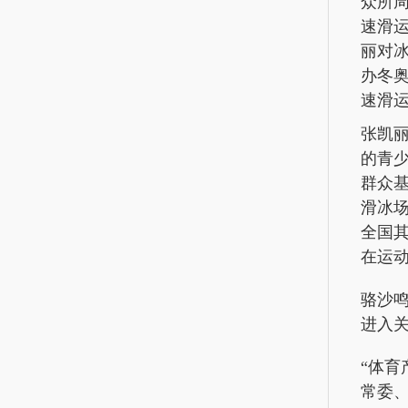
众所
速滑
丽对
办冬
速滑运
张凯
的青
群众
滑冰
全国
在运
骆沙
进入
“体
常委