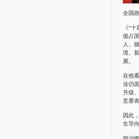
全国
《“十
值占国
人。
境、
展。
在他
业仍
升级
竞赛
因此
生导
骆沙