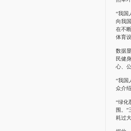
“我国
向我
在不
体育
数据显
民健身
心、
“我
众介
“绿
围。
耗过