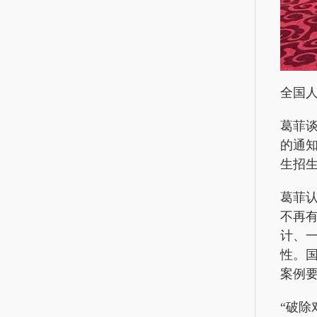
全国人
葛菲谈
的通知
生招生
葛菲
不再
计、
性。
案例
“破