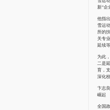
雪运
新”
他指
雪运
所的
关专
延续
为此
二是
育，
深化
卞志
崛起
全国