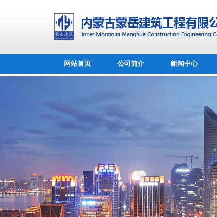
网站首页
公司简介
新闻中心