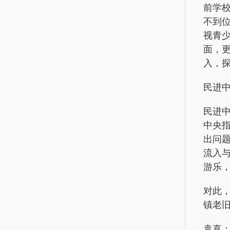
前学
不到位
视青
面，
入，
民进中
民进中
中央
出问
流入
游乐
对此
镇老
袁直